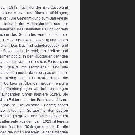
 Jahr 1893, nach der der Bau ausgeführt
hitekten Menzel und Bloch in Völklingen,
ücken. Die Genehmigung zum Bau erteilte
e Herkunft der Architekturform aus der
 Umbauten, des Baumaterials und vor dem
lächen des Gebäudes wurde dunkelroter
. Der Bau ist zweigeschossig und besitzt
uschen. Das Dach ist schiefergedeckt und
Seitenrisalite je zwei, der breitere und
d segmentbogig. In den Rücklagen befinden
schoss sind von den je sechs Fensterchen
Risalite mit Frontgiebeln sind alle
schoss behandelt, da es sich aufgrund der
iedrig ist. Es ist rustiziert und die
 ein Gurtgesims. Über den großen Fenstern
gmentüberfangbogen wie bei den übrigen
drei Eingängen führen mehrere Stufen. Die
ten Felder unter den Fenstern aufsitzen.
hofsuhr. Der Westrisalit (rechts) besitzt
der bildet ein Gurtgesims den oberen
er tiefergelegt. An den Dachüberständen
traßenseite aus dem Jahr 1923 ist bereits
d der östlichen Rücklage erstreckt. Da die
rden die ornamentierten Felder unter den