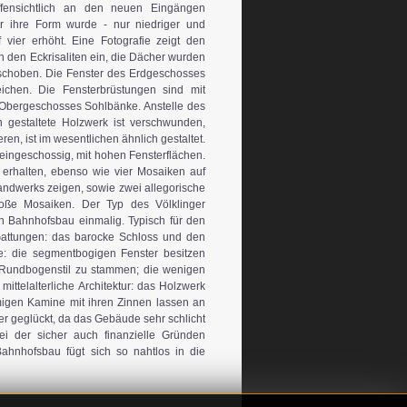
ffensichtlich an den neuen Eingängen
r ihre Form wurde - nur niedriger und
 vier erhöht. Eine Fotografie zeigt den
n den Eckrisaliten ein, die Dächer wurden
rschoben. Die Fenster des Erdgeschosses
ichen. Die Fensterbrüstungen sind mit
s Obergeschosses Sohlbänke. Anstelle des
 gestaltete Holzwerk ist verschwunden,
ren, ist im wesentlichen ähnlich gestaltet.
eingeschossig, mit hohen Fensterflächen.
e erhalten, ebenso wie vier Mosaiken auf
andwerks zeigen, sowie zwei allegorische
roße Mosaiken. Der Typ des Völklinger
en Bahnhofsbau einmalig. Typisch für den
e Gattungen: das barocke Schloss und den
e: die segmentbogigen Fenster besitzen
undbogenstil zu stammen; die wenigen
ttelalterliche Architektur: das Holzwerk
migen Kamine mit ihren Zinnen lassen an
 geglückt, da das Gebäude sehr schlicht
ei der sicher auch finanzielle Gründen
Bahnhofsbau fügt sich so nahtlos in die