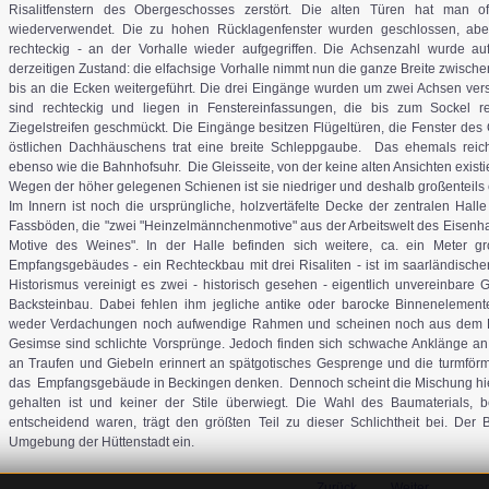
Risalitfenstern des Obergeschosses zerstört. Die alten Türen hat man o
wiederverwendet. Die zu hohen Rücklagenfenster wurden geschlossen, abe
rechteckig - an der Vorhalle wieder aufgegriffen. Die Achsenzahl wurde auf
derzeitigen Zustand: die elfachsige Vorhalle nimmt nun die ganze Breite zwische
bis an die Ecken weitergeführt. Die drei Eingänge wurden um zwei Achsen ve
sind rechteckig und liegen in Fenstereinfassungen, die bis zum Sockel re
Ziegelstreifen geschmückt. Die Eingänge besitzen Flügeltüren, die Fenster de
östlichen Dachhäuschens trat eine breite Schleppgaube. Das ehemals reich
ebenso wie die Bahnhofsuhr. Die Gleisseite, von der keine alten Ansichten existie
Wegen der höher gelegenen Schienen ist sie niedriger und deshalb großenteils 
Im Innern ist noch die ursprüngliche, holzvertäfelte Decke der zentralen Hall
Fassböden, die "zwei "Heinzelmännchenmotive" aus der Arbeitswelt des Eisenh
Motive des Weines". In der Halle befinden sich weitere, ca. ein Meter g
Empfangsgebäudes - ein Rechteckbau mit drei Risaliten - ist im saarländisch
Historismus vereinigt es zwei - historisch gesehen - eigentlich unvereinbar
Backsteinbau. Dabei fehlen ihm jegliche antike oder barocke Binnenelement
weder Verdachungen noch aufwendige Rahmen und scheinen noch aus dem R
Gesimse sind schlichte Vorsprünge. Jedoch finden sich schwache Anklänge an mi
an Traufen und Giebeln erinnert an spätgotisches Gesprenge und die turmför
das Empfangsgebäude in Beckingen denken. Dennoch scheint die Mischung hier
gehalten ist und keiner der Stile überwiegt. Die Wahl des Baumaterials, b
entscheidend waren, trägt den größten Teil zu dieser Schlichtheit bei. Der 
Umgebung der Hüttenstadt ein.
Zurück
Weiter