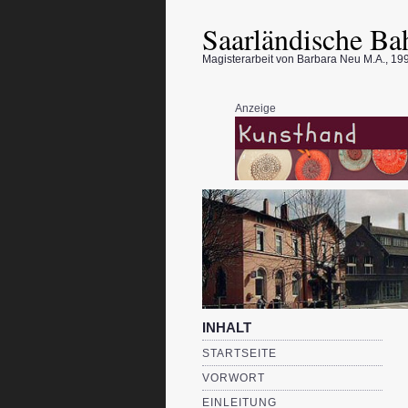
Saarländische Ba
Magisterarbeit von Barbara Neu M.A., 199
Anzeige
INHALT
STARTSEITE
VORWORT
EINLEITUNG