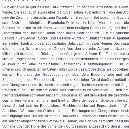
Glücklicherweise gibt es eine Entwurfszeichnung der Straßenfassade aus dem
wurde. Sie sagt auch etwas über die Organisation aus: entworfen von den Arc
ging die Zeichnung zunächst zum Königlichen Eisenbahn-Betriebsamt in Saarbr
schließlich die Königliche Eisenbahn-Direktion in Köln. Hier ist noch di
Schlossarchitektur zu erkennen, was bei dem heutigen Gebäude aufgrund der
Hintergrund der Hochöfen kaum noch nachzuvollziehen ist. Für die Außenf
Backstein verwendet , Sockel und Gesimse wurden in Buntsandstein ausgeführt
ein steiles, traufständiges, abgewalmtes Satteldach mit zwei kleinen Dachhä
trägt mehrere Schornsteine mit Zinnen. Von den dreizehn Achsen besitzen die 
Mittelrisalit drei und die Rücklagen ebenfalls je drei Achsen. Die Fenster sin
sich im Erdgeschoss je drei hohe Fenster mit Fensterbänken. Im ersten Oberge
je zwei durch eine gemeinsame Fensterbank zusammengefasst. Die drei 
unterschiedlich gestaltet: im Osten (links) wurde das Erdgeschoss als Sockelge
leichten Hanglage des Gebäudes direkt über dem Boden erhebt und sehr n
Segmentbogen der Fenster besitzen betonte Keilsteine. Direkt darüber verläuft
des Obergeschosses sitzt noch ein zweiteiliges Rechteckfensterchen mit Se
Risaliten auch. Die mittlere Achse des Mittelrisalits ist verbreitert. Zu den 
Rechteckrahmen schließen mit dem Gurtgesims ab, auf dem schon die geschmück
Das mittlere Fenster ist höher und trägt an Stelle der oberen Scheiben die Bahn
einen Sockel und im Erdgeschoss Rechteckfenster auf Fensterbänken. Wie
Abschluss. Wie auch am Ostrisalit sind die Brüstungen der Obergeschossfenst
der Ortgänge und Traufen ist reiches Holzwerk zu sehen. Auf einer Ansicht der S
ein Teil der eingeschossigen Vorhalle zu sehen, die sich vor dem Mittelrisalit un
Vorhalle über der Höhe des vorherigen Gurtgesimses angesetzt worden ist, wu