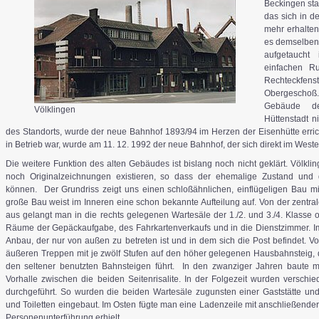
Beckingen sta
das sich in d
mehr erhalten
es demselben 
aufgetaucht 
einfachen R
Rechteckfen
Obergeschoß
Gebäude de
Völklingen
Hüttenstadt n
des Standorts, wurde der neue Bahnhof 1893/94 im Herzen der Eisenhütte err
in Betrieb war, wurde am 11. 12. 1992 der neue Bahnhof, der sich direkt im Westen
Die weitere Funktion des alten Gebäudes ist bislang noch nicht geklärt. Völklin
noch Originalzeichnungen existieren, so dass der ehemalige Zustand und d
können. Der Grundriss zeigt uns einen schloßähnlichen, einflügeligen Bau mit 
große Bau weist im Inneren eine schon bekannte Aufteilung auf. Von der zentr
aus gelangt man in die rechts gelegenen Wartesäle der 1./2. und 3./4. Klasse o
Räume der Gepäckaufgabe, des Fahrkartenverkaufs und in die Dienstzimmer. Im
Anbau, der nur von außen zu betreten ist und in dem sich die Post befindet. V
äußeren Treppen mit je zwölf Stufen auf den höher gelegenen Hausbahnsteig, d
den seltener benutzten Bahnsteigen führt. In den zwanziger Jahren baute m
Vorhalle zwischen die beiden Seitenrisalite. In der Folgezeit wurden versc
durchgeführt. So wurden die beiden Wartesäle zugunsten einer Gaststätte u
und Toiletten eingebaut. Im Osten fügte man eine Ladenzeile mit anschließender
Personenunterführung erhielt.