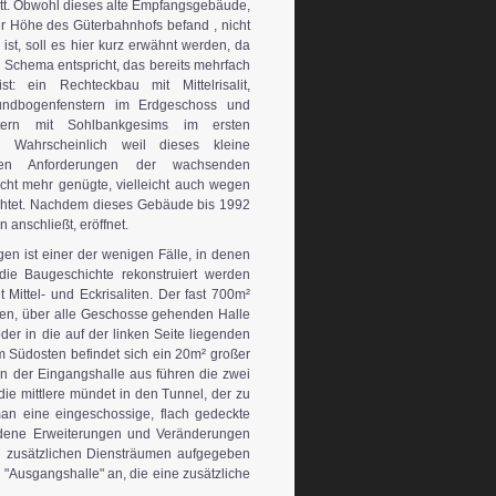
tt. Obwohl dieses alte Empfangsgebäude,
er Höhe des Güterbahnhofs befand , nicht
 ist, soll es hier kurz erwähnt werden, da
Schema entspricht, das bereits mehrfach
ist: ein Rechteckbau mit Mittelrisalit,
undbogenfenstern im Erdgeschoss und
stern mit Sohlbankgesims im ersten
. Wahrscheinlich weil dieses kleine
n Anforderungen der wachsenden
icht mehr genügte, vielleicht auch wegen
ichtet. Nachdem dieses Gebäude bis 1992
 anschließt, eröffnet.
gen ist einer der wenigen Fälle, in denen
ie Baugeschichte rekonstruiert werden
Mittel- und Eckrisaliten. Der fast 700m²
alen, über alle Geschosse gehenden Halle
der in die auf der linken Seite liegenden
 Südosten befindet sich ein 20m² großer
on der Eingangshalle aus führen die zwei
ie mittlere mündet in den Tunnel, der zu
an eine eingeschossige, flach gedeckte
hiedene Erweiterungen und Veränderungen
nd zusätzlichen Diensträumen aufgegeben
 "Ausgangshalle" an, die eine zusätzliche