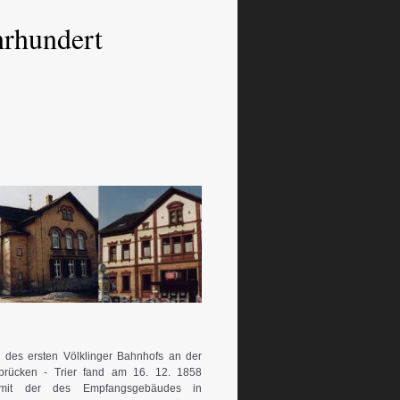
hrhundert
g des ersten Völklinger Bahnhofs an der
brücken - Trier fand am 16. 12. 1858
g mit der des Empfangsgebäudes in