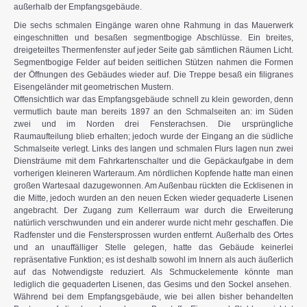
außerhalb der Empfangsgebäude.
Die sechs schmalen Eingänge waren ohne Rahmung in das Mauerwerk
eingeschnitten und besaßen segmentbogige Abschlüsse. Ein breites,
dreigeteiltes Thermenfenster auf jeder Seite gab sämtlichen Räumen Licht.
Segmentbogige Felder auf beiden seitlichen Stützen nahmen die Formen
der Öffnungen des Gebäudes wieder auf. Die Treppe besaß ein filigranes
Eisengeländer mit geometrischen Mustern.
Offensichtlich war das Empfangsgebäude schnell zu klein geworden, denn
vermutlich baute man bereits 1897 an den Schmalseiten an: im Süden
zwei und im Norden drei Fensterachsen. Die ursprüngliche
Raumaufteilung blieb erhalten; jedoch wurde der Eingang an die südliche
Schmalseite verlegt. Links des langen und schmalen Flurs lagen nun zwei
Diensträume mit dem Fahrkartenschalter und die Gepäckaufgabe in dem
vorherigen kleineren Warteraum. Am nördlichen Kopfende hatte man einen
großen Wartesaal dazugewonnen. Am Außenbau rückten die Ecklisenen in
die Mitte, jedoch wurden an den neuen Ecken wieder gequaderte Lisenen
angebracht. Der Zugang zum Kellerraum war durch die Erweiterung
natürlich verschwunden und ein anderer wurde nicht mehr geschaffen. Die
Radfenster und die Fenstersprossen wurden entfernt. Außerhalb des Ortes
und an unauffälliger Stelle gelegen, hatte das Gebäude keinerlei
repräsentative Funktion; es ist deshalb sowohl im Innern als auch äußerlich
auf das Notwendigste reduziert. Als Schmuckelemente könnte man
lediglich die gequaderten Lisenen, das Gesims und den Sockel ansehen.
Während bei dem Empfangsgebäude, wie bei allen bisher behandelten