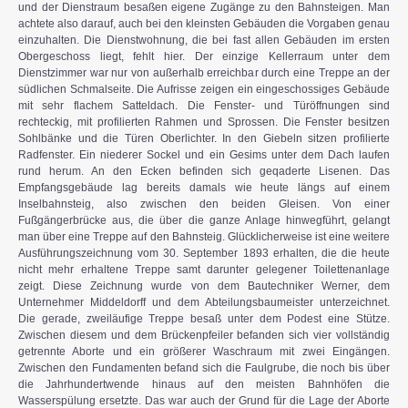
und der Dienstraum besaßen eigene Zugänge zu den Bahnsteigen. Man
achtete also darauf, auch bei den kleinsten Gebäuden die Vorgaben genau
einzuhalten. Die Dienstwohnung, die bei fast allen Gebäuden im ersten
Obergeschoss liegt, fehlt hier. Der einzige Kellerraum unter dem
Dienstzimmer war nur von außerhalb erreichbar durch eine Treppe an der
südlichen Schmalseite. Die Aufrisse zeigen ein eingeschossiges Gebäude
mit sehr flachem Satteldach. Die Fenster- und Türöffnungen sind
rechteckig, mit profilierten Rahmen und Sprossen. Die Fenster besitzen
Sohlbänke und die Türen Oberlichter. In den Giebeln sitzen profilierte
Radfenster. Ein niederer Sockel und ein Gesims unter dem Dach laufen
rund herum. An den Ecken befinden sich geqaderte Lisenen. Das
Empfangsgebäude lag bereits damals wie heute längs auf einem
Inselbahnsteig, also zwischen den beiden Gleisen. Von einer
Fußgängerbrücke aus, die über die ganze Anlage hinwegführt, gelangt
man über eine Treppe auf den Bahnsteig. Glücklicherweise ist eine weitere
Ausführungszeichnung vom 30. September 1893 erhalten, die die heute
nicht mehr erhaltene Treppe samt darunter gelegener Toilettenanlage
zeigt. Diese Zeichnung wurde von dem Bautechniker Werner, dem
Unternehmer Middeldorff und dem Abteilungsbaumeister unterzeichnet.
Die gerade, zweiläufige Treppe besaß unter dem Podest eine Stütze.
Zwischen diesem und dem Brückenpfeiler befanden sich vier vollständig
getrennte Aborte und ein größerer Waschraum mit zwei Eingängen.
Zwischen den Fundamenten befand sich die Faulgrube, die noch bis über
die Jahrhundertwende hinaus auf den meisten Bahnhöfen die
Wasserspülung ersetzte. Das war auch der Grund für die Lage der Aborte